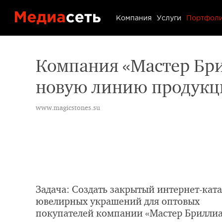
Портфол
Компания
Услуги
Портфол
Контакт
Компания «Мастер Бри
новую линию продукци
Блог
www.magicstones.su
Задача: Создать закрытый интернет-кат
ювелирных украшений для оптовых
покупателей компании «Мастер Бриллиа