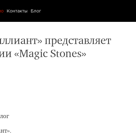
ио
ио
Контакты
Блог
ы
ллиант» представляет
и «Magic Stones»
алог
нт».