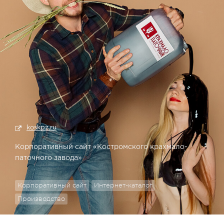
koskpz.ru
Корпоративный сайт «Костромского крахмало-
паточного завода»
Корпоративный сайт
Интернет-каталог
Производство