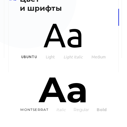
и шрифты
Aa
Light
Light Italic
Medium
UBUNTU
Aa
Italic
Regular
Bold
MONTSERRAT