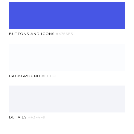
BUTTONS AND ICONS
#4756E5
BACKGROUND
#FBFCFE
DETAILS
#F3F4F9