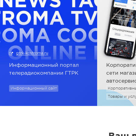
gtrk-kostroma.ru
www.aliga.
Информационный портал
Корпорати
телерадиокомпании ГТРК
сети магаз
автосерви
Информационный сайт
Корпоративны
Товары и усл