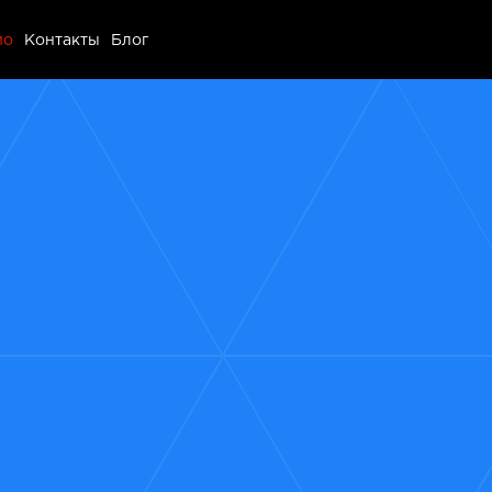
ио
ио
Контакты
Блог
ы