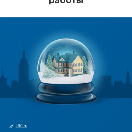
работы
kfk1.ru