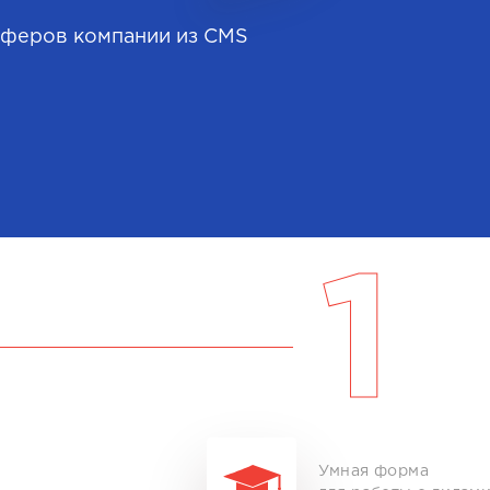
фферов компании из СMS
1
Умная форма