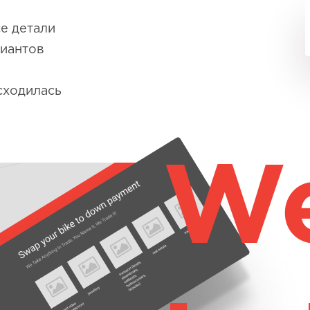
е детали
риантов
сходилась
We