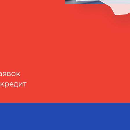
аявок
 кредит