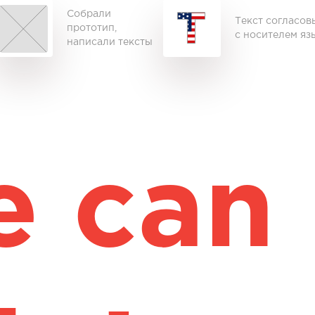
Собрали
Текст согласов
прототип,
с носителем яз
написали тексты
 can