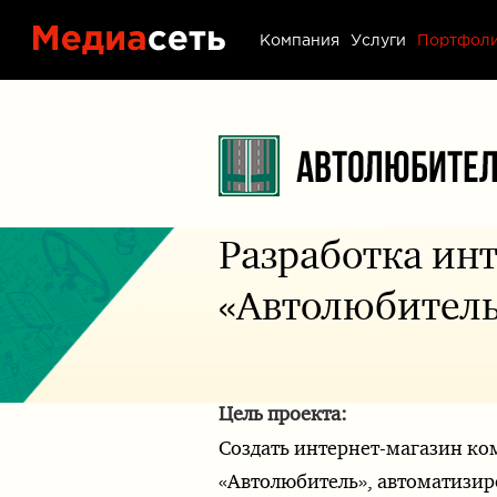
Портфол
Компания
Услуги
Портфол
Контакт
Блог
Разработка ин
«Автолюбител
Цель проекта:
Создать интернет-магазин к
«Автолюбитель», автоматизир