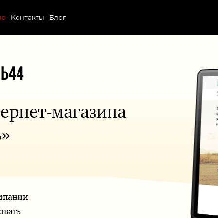
ио
ио
Контакты
Блог
ы
тернет-магазина
ь»
омпании
овать