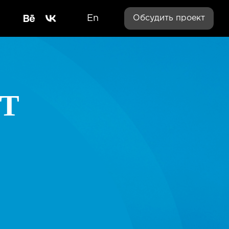
En
Обсудить проект
УТ