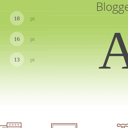
Blogg
18
pt
16
pt
13
pt