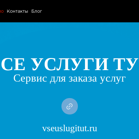
ио
ио
Контакты
Блог
ы
СЕ УСЛУГИ Т
Сервис для заказа услуг
vseuslugitut.ru