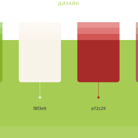
ДИЗАЙН
f8f3e9
a72c29