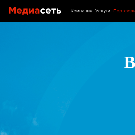
Портфол
Компания
Услуги
Портфол
Контакт
Блог
В