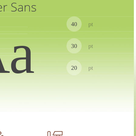
er Sans
40
pt
Аа
30
pt
20
pt