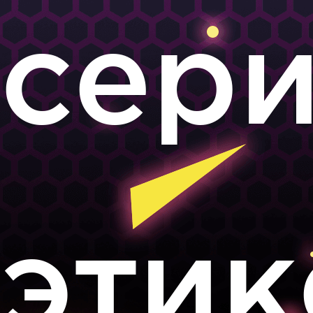
сер
этик