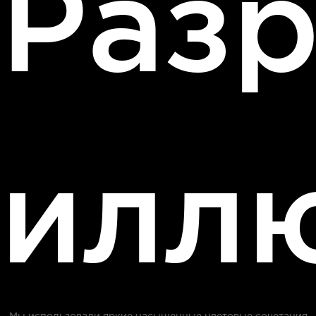
Разр
илл