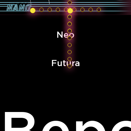
Neo
Futura
Вер