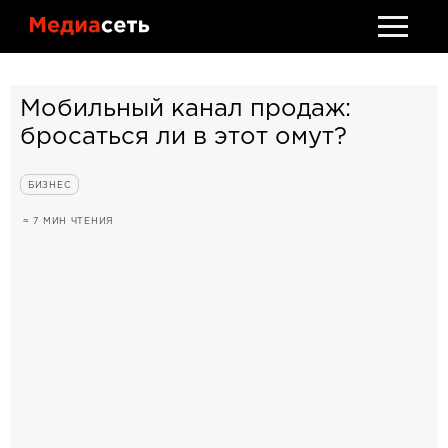
Стать клиентом
Обсудить проект
Мобильный канал продаж:
бросаться ли в этот омут?
БИЗНЕС
≈ 7 МИН ЧТЕНИЯ