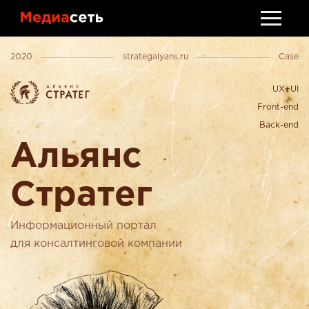
Стать клиентом
2020
strategalyans.ru
Case
Обсудить проект
UX+UI
Front-end
Back-end
Альянс
Стратег
Информационный портал
для консалтинговой компании