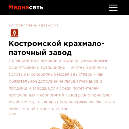
Стать клиентом
КОРПОРАТИВНЫЙ ВЕБ-САЙТ
Обсудить проект
Костромской крахмало-
паточный завод
Предприятие с вековой историей, уникальными
рецептурами и традициями. Почетные дипломы,
золотые и серебряные медали выставок - как
обязательное дополнение любви гурманов к
продукции завода. Если среди посетителей
профильных мероприятий завод давно приобрел
известность, то теперь пришло время рассказать о
себе в онлайн-пространстве.
2018