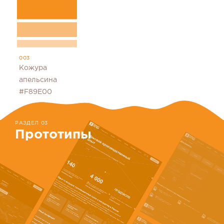
003
Кожура
апельсина
#F89E00
РАЗДЕЛ 03
Прототипы