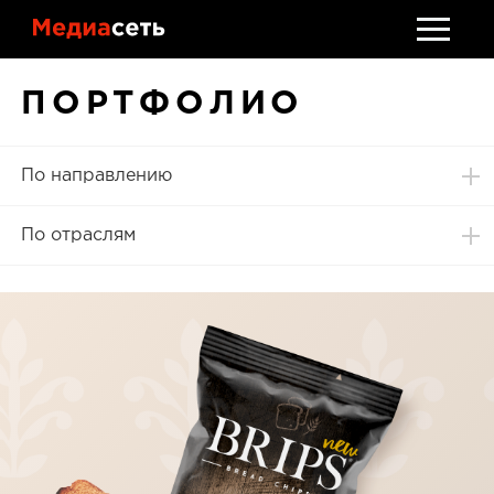
Стать клиентом
ПОРТФОЛИО
Обсудить проект
По направлению
По отраслям