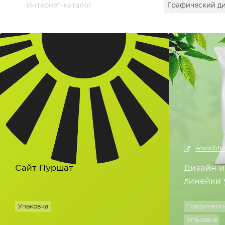
Интернет-каталог
Графический д
www.bhz
Сайт Пуршат
Дизайн и
линейки 
Упаковка
Графически
Упаковка