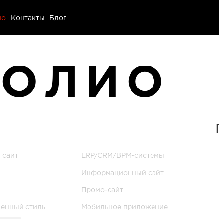
ио
ио
Контакты
Блог
ы
ФОЛИО
 сайт
ERP/CRM/BPM-системы
Информационный сайт
Промо-сайт
менный стиль
Мобильное приложение