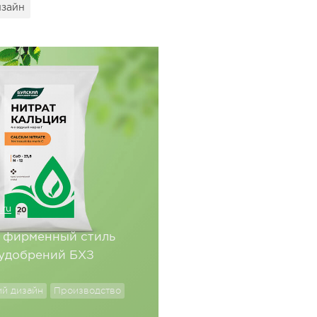
изайн
.ru
 фирменный стиль
удобрений БХЗ
й дизайн
Производство