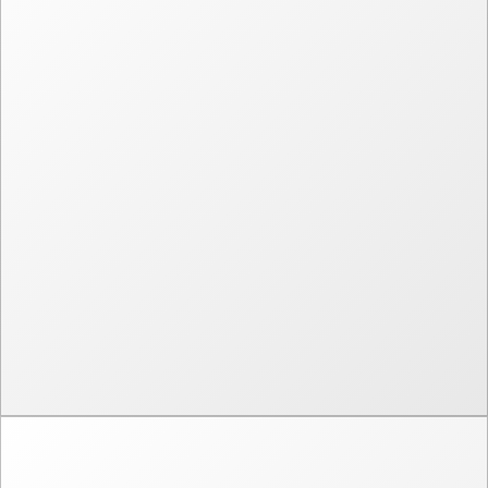
Неоновая серия этикеток Rell
Графический дизайн
Логотип и фирменный стиль
Иллюстрации
Производство