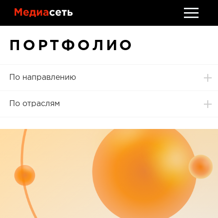
Стать клиентом
ПОРТФОЛИО
Обсудить проект
По направлению
По отраслям