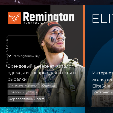
remingtonsw.ru/
Брендовый интернет-каталог
одежды и товаров для охоты и
Интернет
рыбалки
агенства
Интернет-каталог
Одежда
EliteSale
Товары и услуги
Интернет-к
Корпоративный сайт