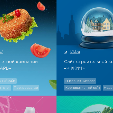
ru/
kfk1.ru
летной компании
Сайт строительной к
АРЬ»
«КФК№1»
ный сайт
Интернет-каталог
аталог
Производство
Корпоративный сайт
Недв