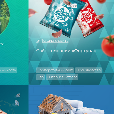
fortuna-snack.ru
са
Сайт компании «Фортуна»
ижимость
Корпоративный сайт
Производство
Еда
Интернет-каталог