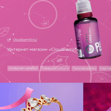
cloudparrot.ru/
Интернет-магазин «CloudParrot»
Интернет-каталог
Товары и услуги
Производство
Корпо