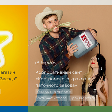
koskpz.ru
магазин
Корпоративный сайт
"Звезда"
«Костромского крахмало-
паточного завода»
Корпоративный сайт
Интернет-каталог
Производство