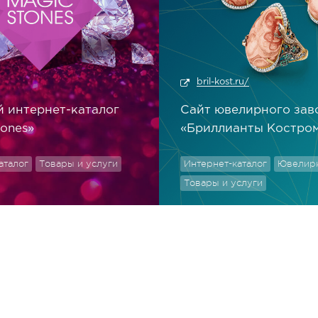
bril-kost.ru/
 интернет-каталог
Cайт ювелирного зав
tones»
«Бриллианты Костро
аталог
Товары и услуги
Интернет-каталог
Ювелир
Товары и услуги