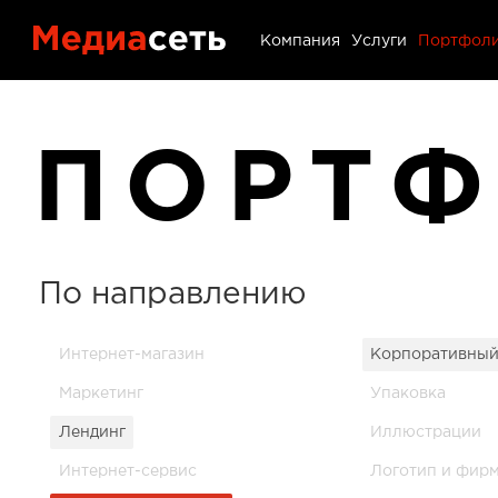
Портфол
Компания
Услуги
Портфол
Контакт
ПОРТ
Блог
По направлению
Интернет-магазин
Корпоративный
Маркетинг
Упаковка
Лендинг
Иллюстрации
Интернет-сервис
Логотип и фир