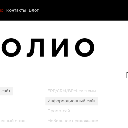
ио
ио
Контакты
Блог
ы
ФОЛИО
 сайт
ERP/CRM/BPM-системы
Информационный сайт
Промо-сайт
менный стиль
Мобильное приложение