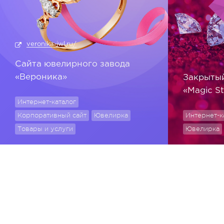
veronika-jwl.ru/
Сайта ювелирного завода
«Вероника»
Закрытый
«Magic S
Интернет-каталог
Корпоративный сайт
Ювелирка
Интернет-к
Товары и услуги
Ювелирка
© 2009 - 2026, Медиасеть