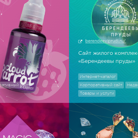
berendeeviprudi.ru/
Сайт жилого комплек
«Берендеевы пруды»
Интернет-каталог
ративный сайт
Корпоративный сайт
Недв
Товары и услуги