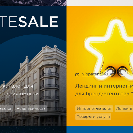
vippatent24.ru
-каталог для
Лендинг и интернет-
 недвижимости
для бренд-агентства 
аталог
Недвижимость
Интернет-каталог
Лендинг
Товары и услуги